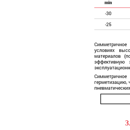
min
-30
-25
Симметричное 
условиях выс
материалов (п
эффективную 
эксплуатационн
Симметричное
герметизацию, 
пневматических
З