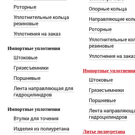
Роторные
Опорные кольца
Уплотнительные кольца
Направляющие кол
резиновые
Роторные
Уплотнения на заказ
Уплотнительные ко
резиновые
Импортные уплотнения
Уплотнения на зака
Штоковые
Грязесъемники
Импортные уплотнени
Поршневые
Штоковые
Лента направляющая для
Грязесъемники
гидроцилиндров
Поршневые
Импортные уплотнения
Лента направляюща
гидроцилиндров
Втулки для точения
Изделия из полиуретана
Литье полиуретана