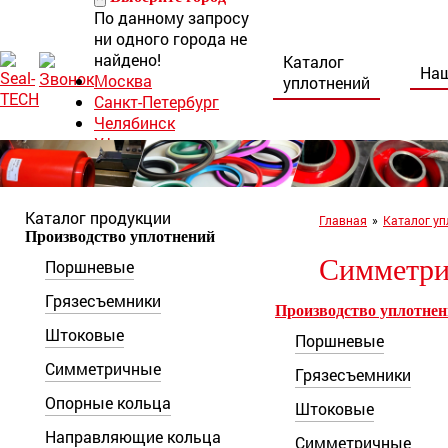
По данному запросу
ни одного города не
найдено!
Каталог
Наш
Москва
уплотнений
Санкт-Петербург
Челябинск
Уфа
Норильск
Нижний Тагил
Ростов-на-Дону
Каталог продукции
Главная
»
Каталог уп
8 (800) 222-30-
Производство уплотнений
Симметри
Поршневые
04
seal-tech@mail.ru
Грязесъемники
Производство уплотне
Пн-Пт: 9:00 – 18:00
г. Ростов-на-Дону,
Штоковые
Поршневые
ул. Каширская, 9/53а
Симметричные
Грязесъемники
Опорные кольца
Штоковые
Направляющие кольца
Симметричные