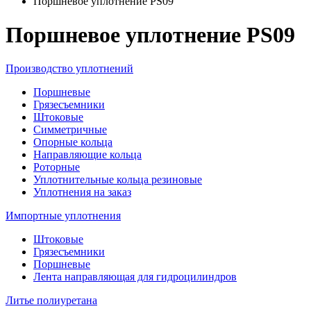
Поршневое уплотнение PS09
Поршневое уплотнение PS09
Производство уплотнений
Поршневые
Грязесъемники
Штоковые
Симметричные
Опорные кольца
Направляющие кольца
Роторные
Уплотнительные кольца резиновые
Уплотнения на заказ
Импортные уплотнения
Штоковые
Грязесъемники
Поршневые
Лента направляющая для гидроцилиндров
Литье полиуретана