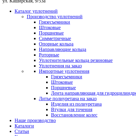
ул. Каширская, 9/53а
Каталог уплотнений
Производство уплотнений
Грязесъемники
Штоковые
Поршневые
Симметричные
Опорные кольца
Направляющие кольца
Роторные
Уплотнительные кольца резиновые
Уплотнения на заказ
Импортные уплотнения
Грязесъемники
Штоковые
Поршневые
Лента направляющая для гидроцилиндр
Литье полиуретана на заказ
Изделия из полиуретана
Втулки для точения
Восстановление колес
Наше производство
Каталоги
Статьи