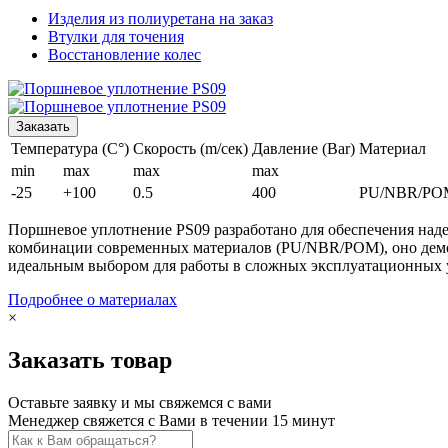
Изделия из полиуретана на заказ
Втулки для точения
Восстановление колес
Заказать
Температура (C°)
Скорость (m/сек)
Давление (Bar)
Материал
min
max
max
max
-25
+100
0.5
400
PU/NBR/PO
Поршневое уплотнение PS09 разработано для обеспечения над
комбинации современных материалов (PU/NBR/POM), оно демон
идеальным выбором для работы в сложных эксплуатационных 
Подробнее о материалах
×
Заказать товар
Оставьте заявку и мы свяжемся с вами
Менеджер свяжется с Вами в течении 15 минут