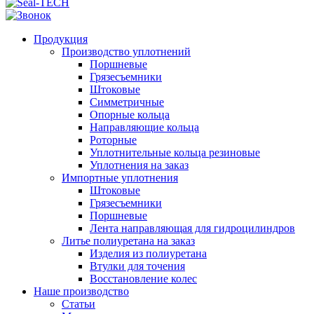
Продукция
Производство уплотнений
Поршневые
Грязесъемники
Штоковые
Симметричные
Опорные кольца
Направляющие кольца
Роторные
Уплотнительные кольца резиновые
Уплотнения на заказ
Импортные уплотнения
Штоковые
Грязесъемники
Поршневые
Лента направляющая для гидроцилиндров
Литье полиуретана на заказ
Изделия из полиуретана
Втулки для точения
Восстановление колес
Наше производство
Статьи