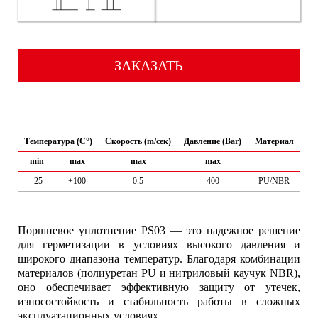
ЗАКАЗАТЬ
Температура (C°)
Скорость (m/сек)
Давление (Bar)
Материал
min
max
max
max
-25
+100
0.5
400
PU/NBR
Поршневое уплотнение PS03 — это надежное решение
для герметизации в условиях высокого давления и
широкого диапазона температур. Благодаря комбинации
материалов (полиуретан PU и нитриловый каучук NBR),
оно обеспечивает эффективную защиту от утечек,
износостойкость и стабильность работы в сложных
эксплуатационных условиях.