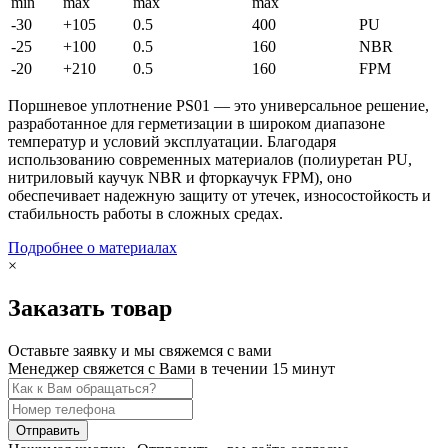
min
max
max
max
-30
+105
0.5
400
PU
-25
+100
0.5
160
NBR
-20
+210
0.5
160
FPM
Поршневое уплотнение PS01 — это универсальное решение,
разработанное для герметизации в широком диапазоне
температур и условий эксплуатации. Благодаря
использованию современных материалов (полиуретан PU,
нитриловый каучук NBR и фторкаучук FPM), оно
обеспечивает надежную защиту от утечек, износостойкость и
стабильность работы в сложных средах.
Подробнее о материалах
×
Заказать товар
Оставьте заявку и мы свяжемся с вами
Менеджер свяжется с Вами в течении 15 минут
Отправить