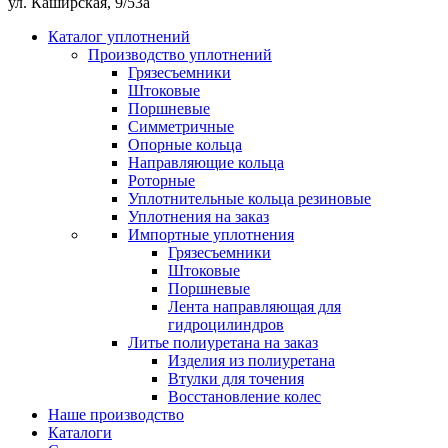
ул. Каширская, 9/53а
Каталог уплотнений
Производство уплотнений
Грязесъемники
Штоковые
Поршневые
Симметричные
Опорные кольца
Направляющие кольца
Роторные
Уплотнительные кольца резиновые
Уплотнения на заказ
Импортные уплотнения
Грязесъемники
Штоковые
Поршневые
Лента направляющая для
гидроцилиндров
Литье полиуретана на заказ
Изделия из полиуретана
Втулки для точения
Восстановление колес
Наше производство
Каталоги