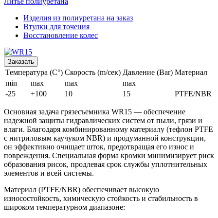
Литье полиуретана
Изделия из полиуретана на заказ
Втулки для точения
Восстановление колес
Заказать
Температура (C°)
Скорость (m/сек)
Давление (Bar)
Материал
min
max
max
max
-25
+100
10
15
PTFE/NBR
Основная задача грязесъемника WR15 — обеспечение
надежной защиты гидравлических систем от пыли, грязи и
влаги. Благодаря комбинированному материалу (тефлон PTFE
с нитриловым каучуком NBR) и продуманной конструкции,
он эффективно очищает шток, предотвращая его износ и
повреждения. Специальная форма кромки минимизирует риск
образования рисок, продлевая срок службы уплотнительных
элементов и всей системы.
Материал (PTFE/NBR) обеспечивает высокую
износостойкость, химическую стойкость и стабильность в
широком температурном диапазоне: