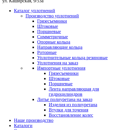
ул. Каширская, 9/53а
Каталог уплотнений
Производство уплотнений
Грязесъемники
Штоковые
Поршневые
Симметричные
Опорные кольца
Направляющие кольца
Роторные
Уплотнительные кольца резиновые
Уплотнения на заказ
Импортные уплотнения
Грязесъемники
Штоковые
Поршневые
Лента направляющая для
гидроцилиндров
Литье полиуретана на заказ
Изделия из полиуретана
Втулки для точения
Восстановление колес
Наше производство
Каталоги